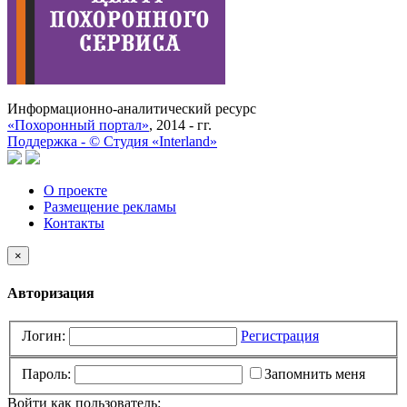
Информационно-аналитический ресурс
«Похоронный портал»
, 2014 - гг.
Поддержка -
©
Cтудия «Interland»
О проекте
Размещение рекламы
Контакты
×
Авторизация
Логин:
Регистрация
Пароль:
Запомнить меня
Войти как пользователь: