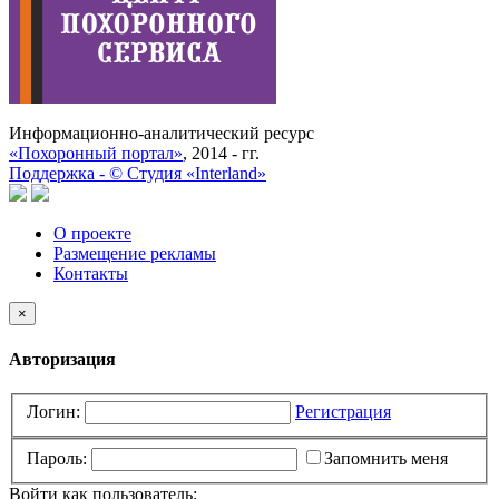
Информационно-аналитический ресурс
«Похоронный портал»
, 2014 - гг.
Поддержка -
©
Cтудия «Interland»
О проекте
Размещение рекламы
Контакты
×
Авторизация
Логин:
Регистрация
Пароль:
Запомнить меня
Войти как пользователь: