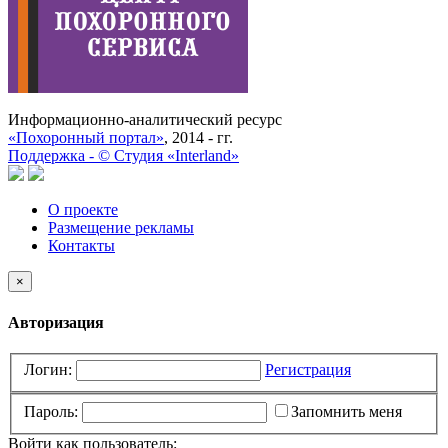
Информационно-аналитический ресурс
«Похоронный портал»
, 2014 - гг.
Поддержка -
©
Cтудия «Interland»
О проекте
Размещение рекламы
Контакты
×
Авторизация
Логин:
Регистрация
Пароль:
Запомнить меня
Войти как пользователь: