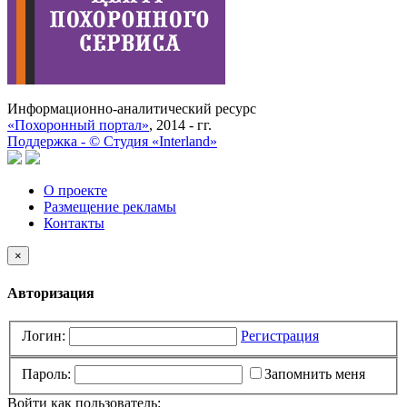
Информационно-аналитический ресурс
«Похоронный портал»
, 2014 - гг.
Поддержка -
©
Cтудия «Interland»
О проекте
Размещение рекламы
Контакты
×
Авторизация
Логин:
Регистрация
Пароль:
Запомнить меня
Войти как пользователь: