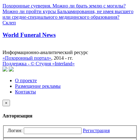
Похоронные суеверия. Можно ли брать землю с могилы?
Можно ли пройти курсы Бальзамирования, не имея высшего
или средне-специального медицинского образования?
Склеп
World Funeral News
Информационно-аналитический ресурс
«Похоронный портал»
, 2014 - гг.
Поддержка -
©
Cтудия «Interland»
О проекте
Размещение рекламы
Контакты
×
Авторизация
Логин:
Регистрация