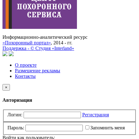
Информационно-аналитический ресурс
«Похоронный портал»
, 2014 - гг.
Поддержка -
©
Cтудия «Interland»
О проекте
Размещение рекламы
Контакты
×
Авторизация
Логин:
Регистрация
Пароль:
Запомнить меня
Войти как пользователь: