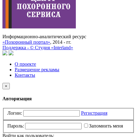
Информационно-аналитический ресурс
«Похоронный портал»
, 2014 - гг.
Поддержка -
©
Cтудия «Interland»
О проекте
Размещение рекламы
Контакты
×
Авторизация
Логин:
Регистрация
Пароль:
Запомнить меня
Войти как пользователь: