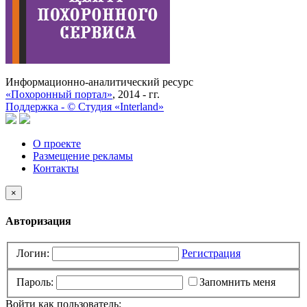
Информационно-аналитический ресурс
«Похоронный портал»
, 2014 - гг.
Поддержка -
©
Cтудия «Interland»
О проекте
Размещение рекламы
Контакты
×
Авторизация
Логин:
Регистрация
Пароль:
Запомнить меня
Войти как пользователь: