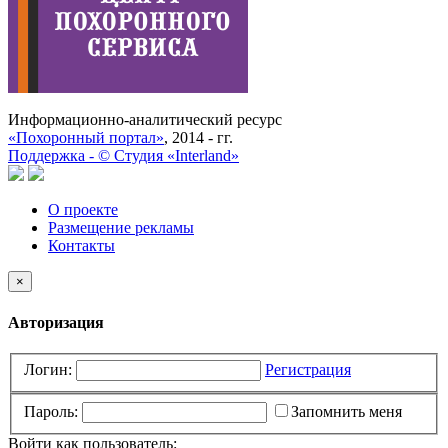
Информационно-аналитический ресурс
«Похоронный портал»
, 2014 - гг.
Поддержка -
©
Cтудия «Interland»
О проекте
Размещение рекламы
Контакты
×
Авторизация
Логин:
Регистрация
Пароль:
Запомнить меня
Войти как пользователь: