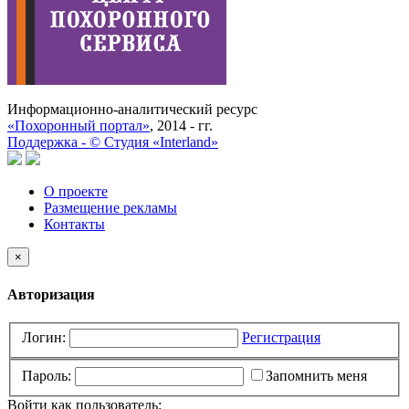
Информационно-аналитический ресурс
«Похоронный портал»
, 2014 - гг.
Поддержка -
©
Cтудия «Interland»
О проекте
Размещение рекламы
Контакты
×
Авторизация
Логин:
Регистрация
Пароль:
Запомнить меня
Войти как пользователь: