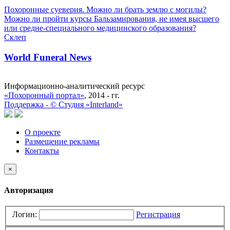
Похоронные суеверия. Можно ли брать землю с могилы?
Можно ли пройти курсы Бальзамирования, не имея высшего
или средне-специального медицинского образования?
Склеп
World Funeral News
Информационно-аналитический ресурс
«Похоронный портал»
, 2014 - гг.
Поддержка -
©
Cтудия «Interland»
О проекте
Размещение рекламы
Контакты
×
Авторизация
Логин:
Регистрация