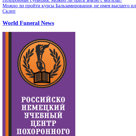
Похоронные суеверия. Можно ли брать землю с могилы?
Можно ли пройти курсы Бальзамирования, не имея высшего ил
Склеп
World Funeral News