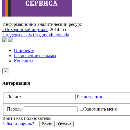
Информационно-аналитический ресурс
«Похоронный портал»
, 2014 - гг.
Поддержка -
©
Cтудия «Interland»
О проекте
Размещение рекламы
Контакты
×
Авторизация
Логин:
Регистрация
Пароль:
Запомнить меня
Войти как пользователь:
Забыли пароль?
Отмена