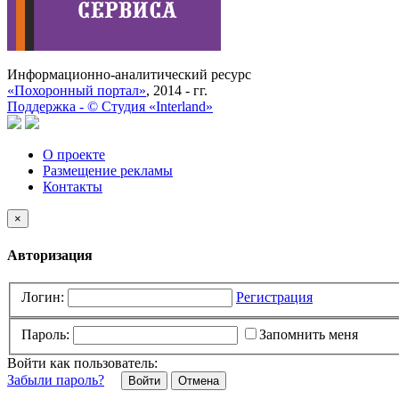
Информационно-аналитический ресурс
«Похоронный портал»
, 2014 - гг.
Поддержка -
©
Cтудия «Interland»
О проекте
Размещение рекламы
Контакты
×
Авторизация
Логин:
Регистрация
Пароль:
Запомнить меня
Войти как пользователь:
Забыли пароль?
Отмена