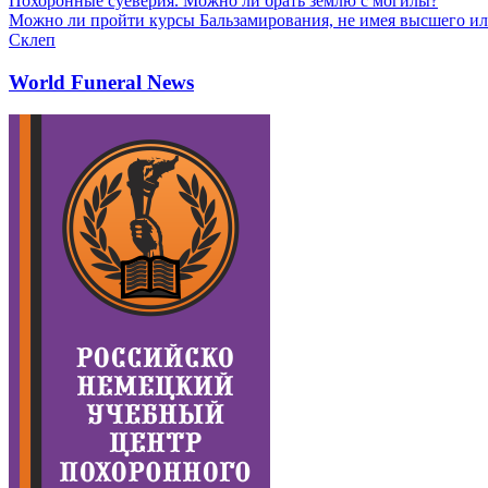
Похоронные суеверия. Можно ли брать землю с могилы?
Можно ли пройти курсы Бальзамирования, не имея высшего ил
Склеп
World Funeral News