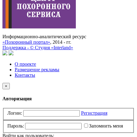
Информационно-аналитический ресурс
«Похоронный портал»
, 2014 - гг.
Поддержка -
©
Cтудия «Interland»
О проекте
Размещение рекламы
Контакты
×
Авторизация
Логин:
Регистрация
Пароль:
Запомнить меня
Войти как пользователь: