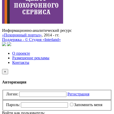
Информационно-аналитический ресурс
«Похоронный портал»
, 2014 - гг.
Поддержка -
©
Cтудия «Interland»
О проекте
Размещение рекламы
Контакты
×
Авторизация
Логин:
Регистрация
Пароль:
Запомнить меня
Войти как пользователь: