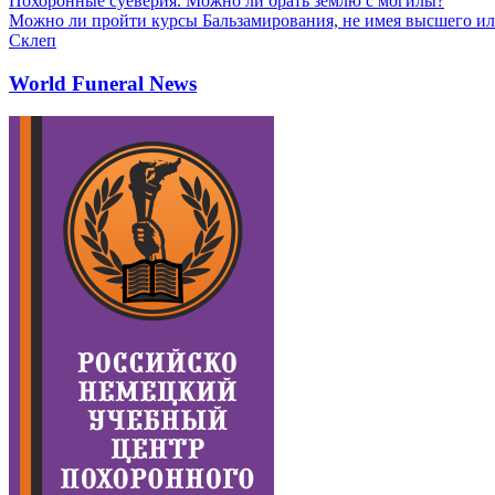
Похоронные суеверия. Можно ли брать землю с могилы?
Можно ли пройти курсы Бальзамирования, не имея высшего ил
Склеп
World Funeral News