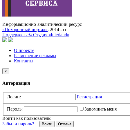
Информационно-аналитический ресурс
«Похоронный портал»
, 2014 - гг.
Поддержка -
©
Cтудия «Interland»
О проекте
Размещение рекламы
Контакты
×
Авторизация
Логин:
Регистрация
Пароль:
Запомнить меня
Войти как пользователь:
Забыли пароль?
Отмена