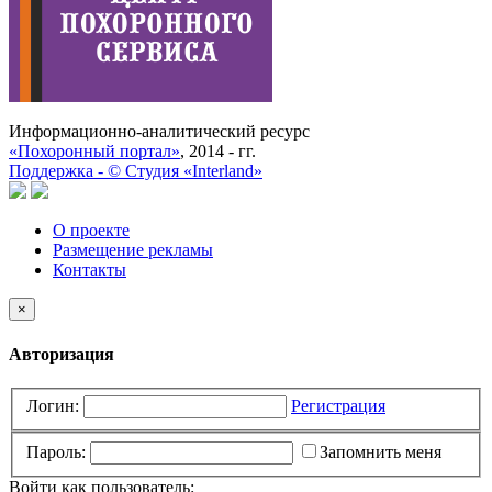
Информационно-аналитический ресурс
«Похоронный портал»
, 2014 - гг.
Поддержка -
©
Cтудия «Interland»
О проекте
Размещение рекламы
Контакты
×
Авторизация
Логин:
Регистрация
Пароль:
Запомнить меня
Войти как пользователь: