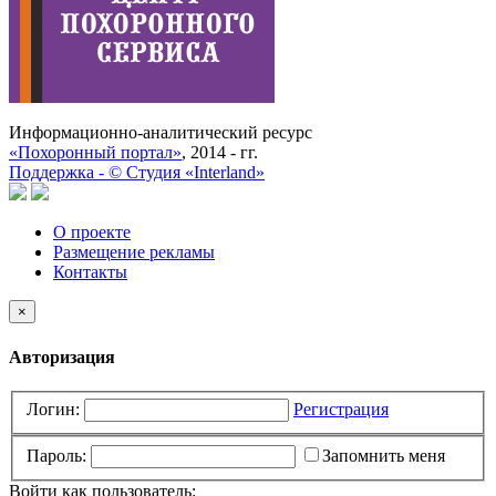
Информационно-аналитический ресурс
«Похоронный портал»
, 2014 - гг.
Поддержка -
©
Cтудия «Interland»
О проекте
Размещение рекламы
Контакты
×
Авторизация
Логин:
Регистрация
Пароль:
Запомнить меня
Войти как пользователь: