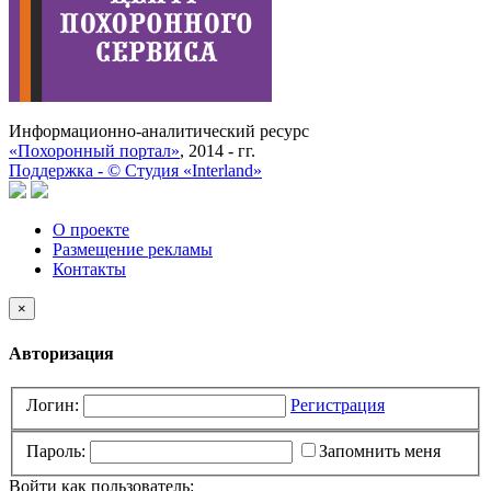
Информационно-аналитический ресурс
«Похоронный портал»
, 2014 - гг.
Поддержка -
©
Cтудия «Interland»
О проекте
Размещение рекламы
Контакты
×
Авторизация
Логин:
Регистрация
Пароль:
Запомнить меня
Войти как пользователь: