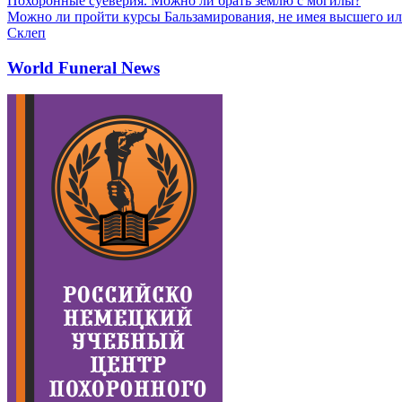
Похоронные суеверия. Можно ли брать землю с могилы?
Можно ли пройти курсы Бальзамирования, не имея высшего ил
Склеп
World Funeral News