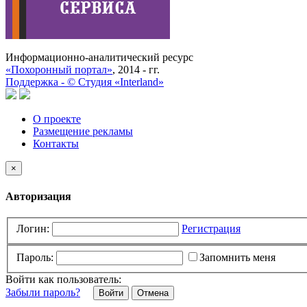
Информационно-аналитический ресурс
«Похоронный портал»
, 2014 - гг.
Поддержка -
©
Cтудия «Interland»
О проекте
Размещение рекламы
Контакты
×
Авторизация
Логин:
Регистрация
Пароль:
Запомнить меня
Войти как пользователь:
Забыли пароль?
Отмена