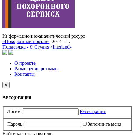
Информационно-аналитический ресурс
«Похоронный портал»
, 2014 - гг.
Поддержка -
©
Cтудия «Interland»
О проекте
Размещение рекламы
Контакты
×
Авторизация
Логин:
Регистрация
Пароль:
Запомнить меня
Войти как пользователь: