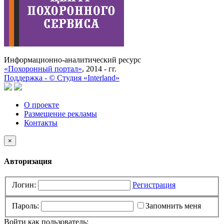
Информационно-аналитический ресурс
«Похоронный портал»
, 2014 - гг.
Поддержка -
©
Cтудия «Interland»
О проекте
Размещение рекламы
Контакты
×
Авторизация
Логин:
Регистрация
Пароль:
Запомнить меня
Войти как пользователь: