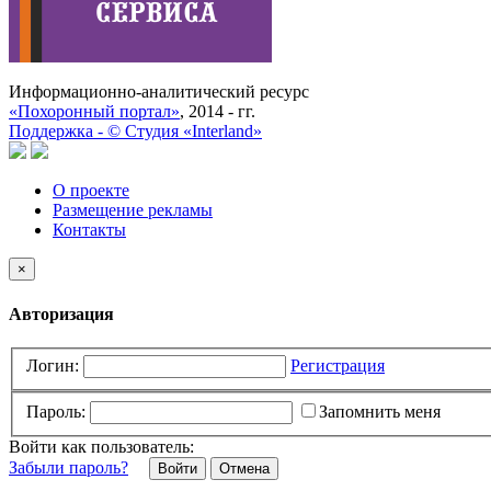
Информационно-аналитический ресурс
«Похоронный портал»
, 2014 - гг.
Поддержка -
©
Cтудия «Interland»
О проекте
Размещение рекламы
Контакты
×
Авторизация
Логин:
Регистрация
Пароль:
Запомнить меня
Войти как пользователь:
Забыли пароль?
Отмена