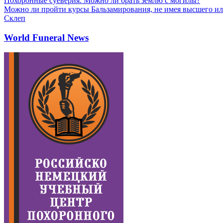
Похоронные суеверия. Можно ли брать землю с могилы?
Можно ли пройти курсы Бальзамирования, не имея высшего ил
Склеп
World Funeral News