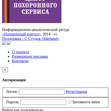
Информационно-аналитический ресурс
«Похоронный портал»
, 2014 - гг.
Поддержка -
©
Cтудия «Interland»
О проекте
Размещение рекламы
Контакты
×
Авторизация
Логин:
Регистрация
Пароль:
Запомнить меня
Войти как пользователь: