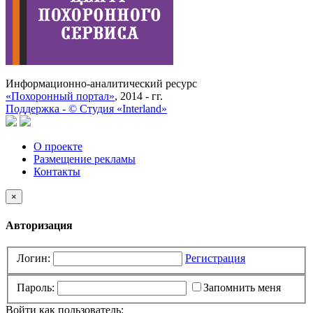
Информационно-аналитический ресурс
«Похоронный портал»
, 2014 - гг.
Поддержка -
©
Cтудия «Interland»
О проекте
Размещение рекламы
Контакты
×
Авторизация
Логин:
Регистрация
Пароль:
Запомнить меня
Войти как пользователь: