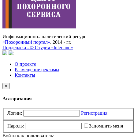
Информационно-аналитический ресурс
«Похоронный портал»
, 2014 - гг.
Поддержка -
©
Cтудия «Interland»
О проекте
Размещение рекламы
Контакты
×
Авторизация
Логин:
Регистрация
Пароль:
Запомнить меня
Войти как пользователь: