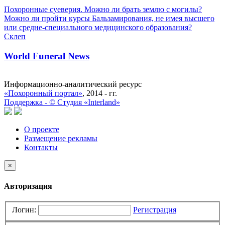
Похоронные суеверия. Можно ли брать землю с могилы?
Можно ли пройти курсы Бальзамирования, не имея высшего
или средне-специального медицинского образования?
Склеп
World Funeral News
Информационно-аналитический ресурс
«Похоронный портал»
, 2014 - гг.
Поддержка -
©
Cтудия «Interland»
О проекте
Размещение рекламы
Контакты
×
Авторизация
Логин:
Регистрация