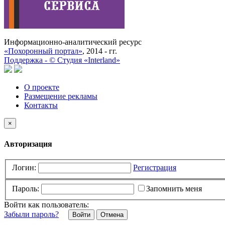
Информационно-аналитический ресурс
«Похоронный портал»
, 2014 - гг.
Поддержка -
©
Cтудия «Interland»
О проекте
Размещение рекламы
Контакты
×
Авторизация
Логин:
Регистрация
Пароль:
Запомнить меня
Войти как пользователь:
Забыли пароль?
Отмена