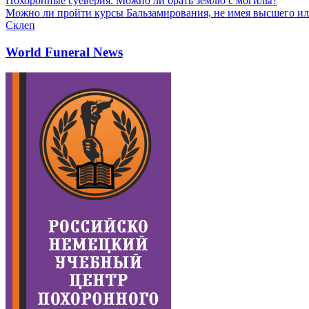
Похоронные суеверия. Можно ли брать землю с могилы?
Можно ли пройти курсы Бальзамирования, не имея высшего ил
Склеп
World Funeral News