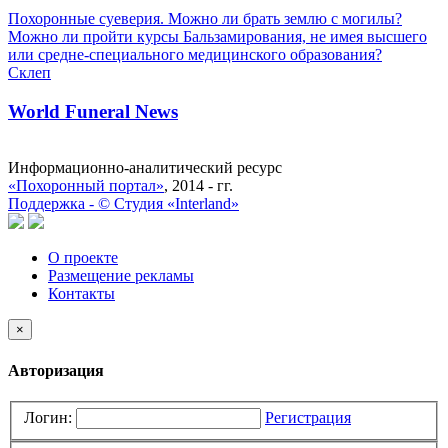
Похоронные суеверия. Можно ли брать землю с могилы?
Можно ли пройти курсы Бальзамирования, не имея высшего
или средне-специального медицинского образования?
Склеп
World Funeral News
Информационно-аналитический ресурс
«Похоронный портал»
, 2014 - гг.
Поддержка -
©
Cтудия «Interland»
О проекте
Размещение рекламы
Контакты
×
Авторизация
Логин:
Регистрация