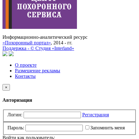
Информационно-аналитический ресурс
«Похоронный портал»
, 2014 - гг.
Поддержка -
©
Cтудия «Interland»
О проекте
Размещение рекламы
Контакты
×
Авторизация
Логин:
Регистрация
Пароль:
Запомнить меня
Войти как пользователь: