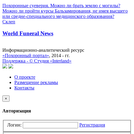
Похоронные суеверия. Можно ли брать землю с могилы?
Можно ли пройти курсы Бальзамирования, не имея высшего
или средне-специального медицинского образования?
Склеп
World Funeral News
Информационно-аналитический ресурс
«Похоронный портал»
, 2014 - гг.
Поддержка -
©
Cтудия «Interland»
О проекте
Размещение рекламы
Контакты
×
Авторизация
Логин:
Регистрация