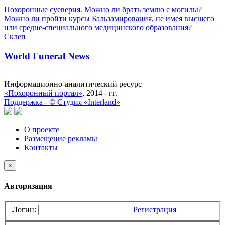
Похоронные суеверия. Можно ли брать землю с могилы?
Можно ли пройти курсы Бальзамирования, не имея высшего
или средне-специального медицинского образования?
Склеп
World Funeral News
Информационно-аналитический ресурс
«Похоронный портал»
, 2014 - гг.
Поддержка -
©
Cтудия «Interland»
О проекте
Размещение рекламы
Контакты
×
Авторизация
Логин:
Регистрация