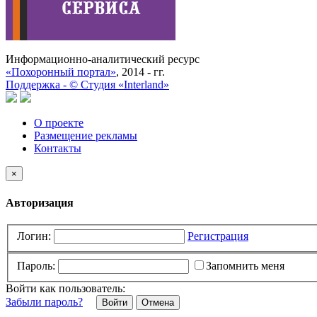
Информационно-аналитический ресурс
«Похоронный портал»
, 2014 - гг.
Поддержка -
©
Cтудия «Interland»
О проекте
Размещение рекламы
Контакты
×
Авторизация
Логин:
Регистрация
Пароль:
Запомнить меня
Войти как пользователь:
Забыли пароль?
Отмена