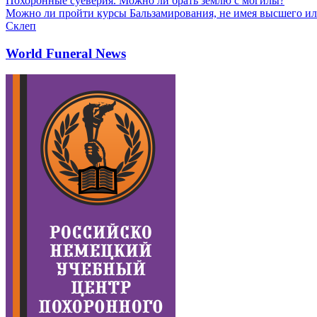
Похоронные суеверия. Можно ли брать землю с могилы?
Можно ли пройти курсы Бальзамирования, не имея высшего ил
Склеп
World Funeral News