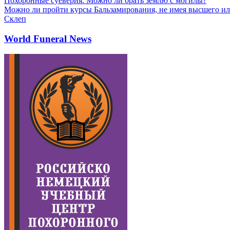
Похоронные суеверия. Можно ли брать землю с могилы?
Можно ли пройти курсы Бальзамирования, не имея высшего ил
Склеп
World Funeral News