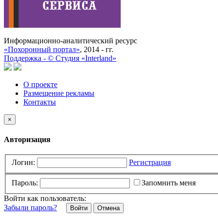
Информационно-аналитический ресурс
«Похоронный портал»
, 2014 - гг.
Поддержка -
©
Cтудия «Interland»
О проекте
Размещение рекламы
Контакты
×
Авторизация
Логин:
Регистрация
Пароль:
Запомнить меня
Войти как пользователь:
Забыли пароль?
Отмена