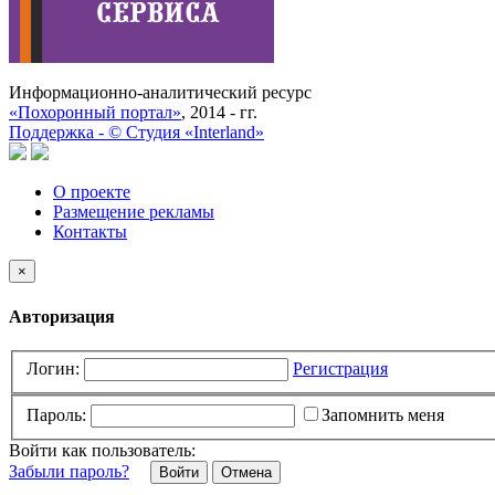
Информационно-аналитический ресурс
«Похоронный портал»
, 2014 - гг.
Поддержка -
©
Cтудия «Interland»
О проекте
Размещение рекламы
Контакты
×
Авторизация
Логин:
Регистрация
Пароль:
Запомнить меня
Войти как пользователь:
Забыли пароль?
Отмена