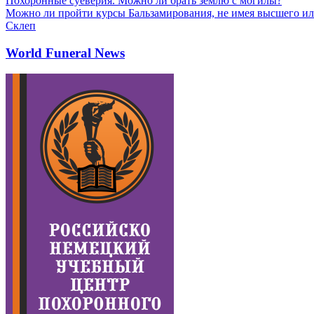
Похоронные суеверия. Можно ли брать землю с могилы?
Можно ли пройти курсы Бальзамирования, не имея высшего ил
Склеп
World Funeral News