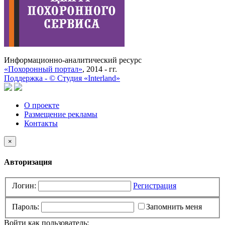
Информационно-аналитический ресурс
«Похоронный портал»
, 2014 - гг.
Поддержка -
©
Cтудия «Interland»
О проекте
Размещение рекламы
Контакты
×
Авторизация
Логин:
Регистрация
Пароль:
Запомнить меня
Войти как пользователь: