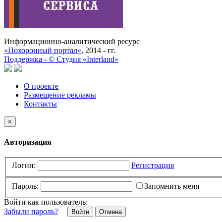
Информационно-аналитический ресурс
«Похоронный портал»
, 2014 - гг.
Поддержка -
©
Cтудия «Interland»
О проекте
Размещение рекламы
Контакты
×
Авторизация
Логин:
Регистрация
Пароль:
Запомнить меня
Войти как пользователь:
Забыли пароль?
Отмена