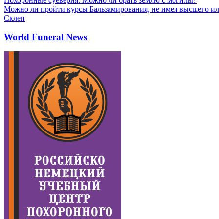
Похоронные суеверия. Можно ли брать землю с могилы?
Можно ли пройти курсы Бальзамирования, не имея высшего ил
Склеп
World Funeral News