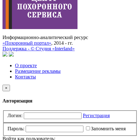
Информационно-аналитический ресурс
«Похоронный портал»
, 2014 - гг.
Поддержка -
©
Cтудия «Interland»
О проекте
Размещение рекламы
Контакты
×
Авторизация
Логин:
Регистрация
Пароль:
Запомнить меня
Войти как пользователь: