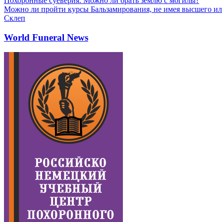
Похоронные суеверия. Можно ли брать землю с могилы?
Можно ли пройти курсы Бальзамирования, не имея высшего ил
Склеп
World Funeral News