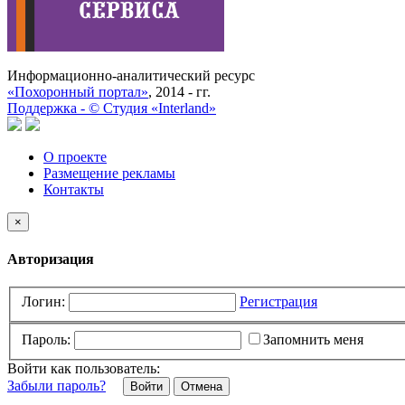
Информационно-аналитический ресурс
«Похоронный портал»
, 2014 - гг.
Поддержка -
©
Cтудия «Interland»
О проекте
Размещение рекламы
Контакты
×
Авторизация
Логин:
Регистрация
Пароль:
Запомнить меня
Войти как пользователь:
Забыли пароль?
Отмена