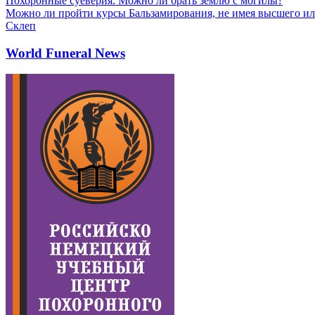
Похоронные суеверия. Можно ли брать землю с могилы?
Можно ли пройти курсы Бальзамирования, не имея высшего ил
Склеп
World Funeral News