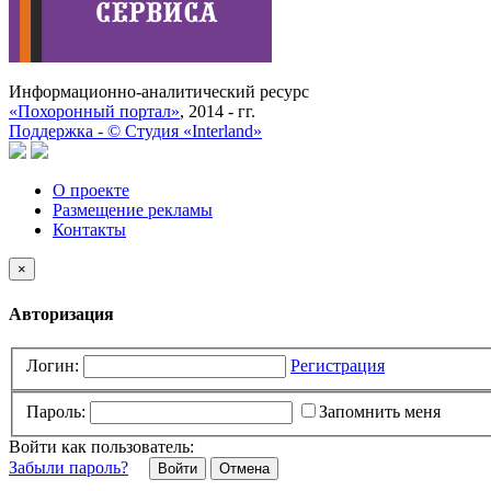
Информационно-аналитический ресурс
«Похоронный портал»
, 2014 - гг.
Поддержка -
©
Cтудия «Interland»
О проекте
Размещение рекламы
Контакты
×
Авторизация
Логин:
Регистрация
Пароль:
Запомнить меня
Войти как пользователь:
Забыли пароль?
Отмена