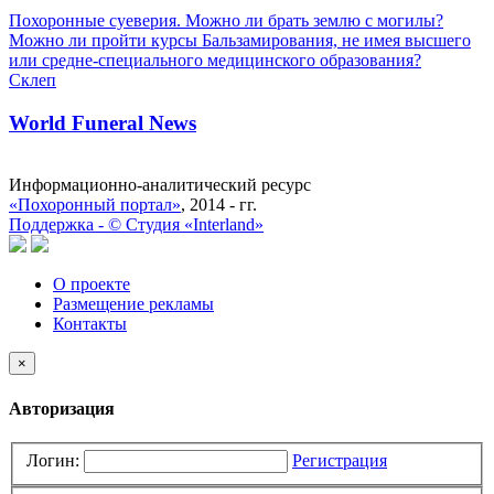
Похоронные суеверия. Можно ли брать землю с могилы?
Можно ли пройти курсы Бальзамирования, не имея высшего
или средне-специального медицинского образования?
Склеп
World Funeral News
Информационно-аналитический ресурс
«Похоронный портал»
, 2014 - гг.
Поддержка -
©
Cтудия «Interland»
О проекте
Размещение рекламы
Контакты
×
Авторизация
Логин:
Регистрация