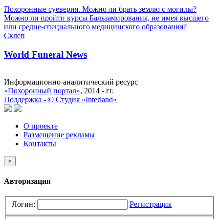
Похоронные суеверия. Можно ли брать землю с могилы?
Можно ли пройти курсы Бальзамирования, не имея высшего
или средне-специального медицинского образования?
Склеп
World Funeral News
Информационно-аналитический ресурс
«Похоронный портал»
, 2014 - гг.
Поддержка -
©
Cтудия «Interland»
О проекте
Размещение рекламы
Контакты
×
Авторизация
Логин:
Регистрация