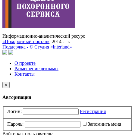
Информационно-аналитический ресурс
«Похоронный портал»
, 2014 - гг.
Поддержка -
©
Cтудия «Interland»
О проекте
Размещение рекламы
Контакты
×
Авторизация
Логин:
Регистрация
Пароль:
Запомнить меня
Войти как пользователь: