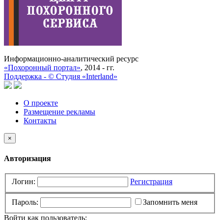
Информационно-аналитический ресурс
«Похоронный портал»
, 2014 - гг.
Поддержка -
©
Cтудия «Interland»
О проекте
Размещение рекламы
Контакты
×
Авторизация
Логин:
Регистрация
Пароль:
Запомнить меня
Войти как пользователь: