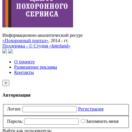
Информационно-аналитический ресурс
«Похоронный портал»
, 2014 - гг.
Поддержка -
©
Cтудия «Interland»
О проекте
Размещение рекламы
Контакты
×
Авторизация
Логин:
Регистрация
Пароль:
Запомнить меня
Войти как пользователь: