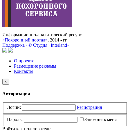
Информационно-аналитический ресурс
«Похоронный портал»
, 2014 - гг.
Поддержка -
©
Cтудия «Interland»
О проекте
Размещение рекламы
Контакты
×
Авторизация
Логин:
Регистрация
Пароль:
Запомнить меня
Войти как пользователь: