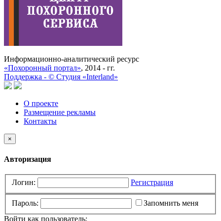
Информационно-аналитический ресурс
«Похоронный портал»
, 2014 - гг.
Поддержка -
©
Cтудия «Interland»
О проекте
Размещение рекламы
Контакты
×
Авторизация
Логин:
Регистрация
Пароль:
Запомнить меня
Войти как пользователь: