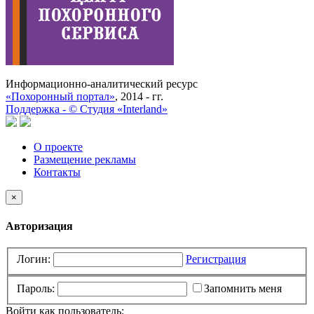
Информационно-аналитический ресурс
«Похоронный портал»
, 2014 - гг.
Поддержка -
©
Cтудия «Interland»
О проекте
Размещение рекламы
Контакты
×
Авторизация
Логин:
Регистрация
Пароль:
Запомнить меня
Войти как пользователь: