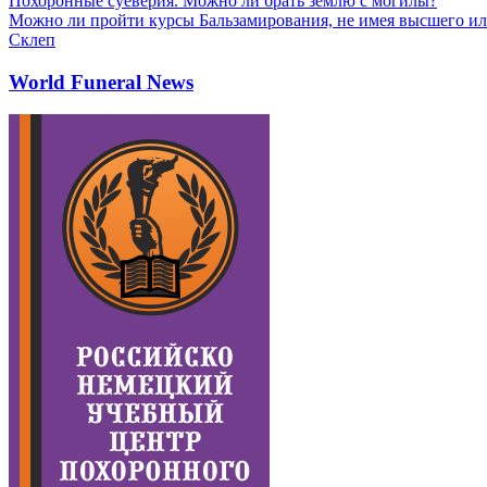
Похоронные суеверия. Можно ли брать землю с могилы?
Можно ли пройти курсы Бальзамирования, не имея высшего ил
Склеп
World Funeral News