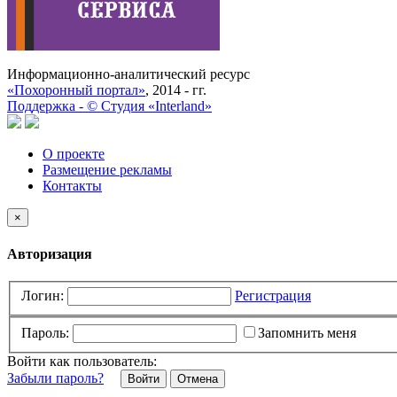
Информационно-аналитический ресурс
«Похоронный портал»
, 2014 - гг.
Поддержка -
©
Cтудия «Interland»
О проекте
Размещение рекламы
Контакты
×
Авторизация
Логин:
Регистрация
Пароль:
Запомнить меня
Войти как пользователь:
Забыли пароль?
Отмена