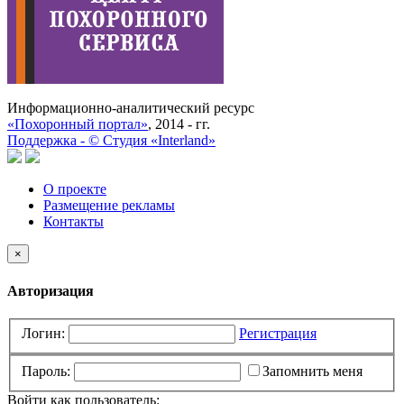
Информационно-аналитический ресурс
«Похоронный портал»
, 2014 - гг.
Поддержка -
©
Cтудия «Interland»
О проекте
Размещение рекламы
Контакты
×
Авторизация
Логин:
Регистрация
Пароль:
Запомнить меня
Войти как пользователь: